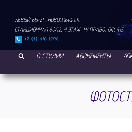
Skip
to
ЛЕВЫЙ БЕРЕГ, НОВОСИБИРСК.
content
СТАНЦИОННАЯ 60/12, 4 ЭТАЖ, НАПРАВО, ОФ. 415
+7 913 416 1408
О СТУДИИ
АБОНЕМЕНТЫ
ЛО
ФОТОСТ