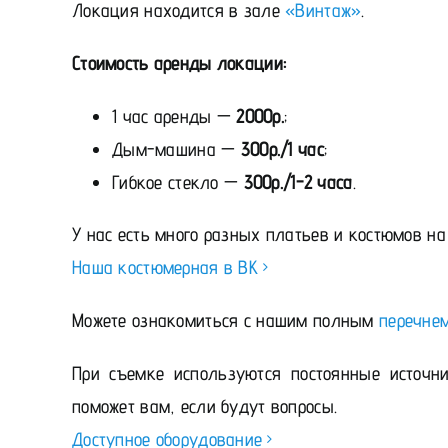
Локация находится в зале
«Винтаж»
.
Стоимость аренды локации:
1 час аренды —
2000р.
;
Дым-машина —
300р./1 час
;
Гибкое стекло —
300р./1-2 часа
.
У нас есть много разных платьев и костюмов на
Наша костюмерная в ВК
Можете ознакомиться с нашим полным
перечне
При съемке используются постоянные источни
поможет вам, если будут вопросы.
Доступное оборудование