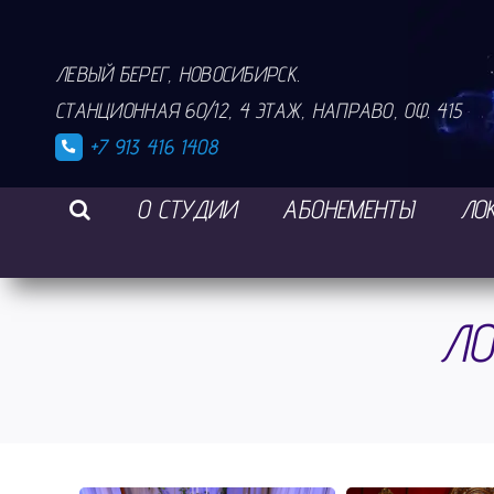
Skip
to
ЛЕВЫЙ БЕРЕГ, НОВОСИБИРСК.
content
СТАНЦИОННАЯ 60/12, 4 ЭТАЖ, НАПРАВО, ОФ. 415
+7 913 416 1408
О СТУДИИ
АБОНЕМЕНТЫ
ЛО
ЛО