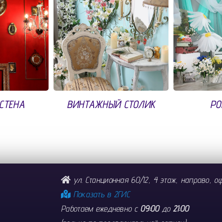
СТЕНА
ВИНТАЖНЫЙ СТОЛИК
РО
ул. Станционная 60/12, 4 этаж, направо, оф
Показать в 2ГИС
Работаем ежедневно с
09:00
до
21:00